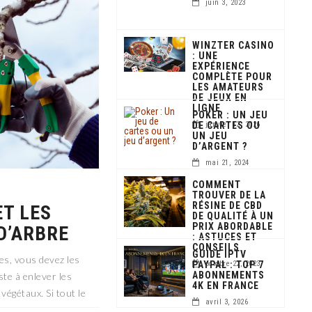
juin 3, 2023
WINZTER CASINO
: UNE
EXPÉRIENCE
COMPLÈTE POUR
LES AMATEURS
DE JEUX EN
LIGNE
POKER : UN JEU
DE CARTES OU
janvier 12, 2026
UN JEU
D’ARGENT ?
mai 21, 2024
COMMENT
TROUVER DE LA
RÉSINE DE CBD
ET LES
DE QUALITÉ À UN
PRIX ABORDABLE
D’ARBRE
: ASTUCES ET
CONSEILS
GUIDE IPTV
res, vous devez les
PAYPAL : TOP 7
octobre 22, 2023
ABONNEMENTS
ste à enlever les
4K EN FRANCE
végétaux. Si tout le
avril 3, 2026