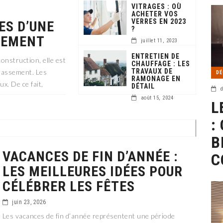
VITRAGES : OÙ
ACHETER VOS
VERRES EN 2023
ES D’UNE
?
SEMENT
juillet 11, 2023
ENTRETIEN DE
construction, elle est
CHAUFFAGE : LES
TRAVAUX DE
rrassement. Les
DÉ
RAMONAGE EN
x. De ce fait,
DÉTAIL
d
août 15, 2024
L
:
B
VACANCES DE FIN D’ANNÉE :
C
LES MEILLEURES IDÉES POUR
CÉLÉBRER LES FÊTES
juin 23, 2026
Les vacances de fin d’année représentent une période