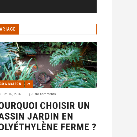
ARIAGE
CO & MAISON
uillet 14, 2026
|
No Comments
OURQUOI CHOISIR UN
ASSIN JARDIN EN
OLYÉTHYLÈNE FERME ?