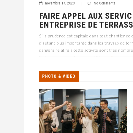
novembre 14, 2023
|
No Comments
FAIRE APPEL AUX SERVIC
ENTREPRISE DE TERRAS
Si la prudence est capitale dans tout chantier de 
d’autant plus importante dans les travaux de te
dangers relatifs à cette activité sont très nombreu
l’intervention d’artisans qualifiés es
PHOTO & VIDEO