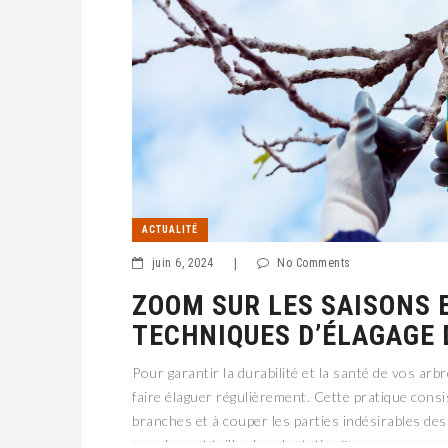
ACTUALITÉ
juin 6, 2024
|
No Comments
ZOOM SUR LES SAISONS 
TECHNIQUES D’ÉLAGAGE 
Pour garantir la durabilité et la santé de vos arb
faire élaguer régulièrement. Cette pratique consi
branches et à couper les parties indésirables des 
monde peut tailler les plantatio