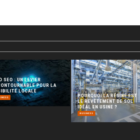
 SEO : UN LEVIER
CONTOURNABLE POUR LA
IBILITÉ LOCALE
POURQUOI LA RÉSINE EST
INESS
LE REVÊTEMENT DE SOL
IDÉAL EN USINE ?
BUSINESS