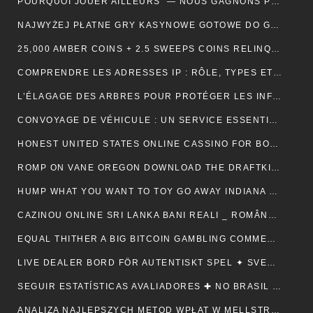
POURQUOI JOUER AILLEURS — NOUS GAGNONS PLUS ! — RÉPUBLIQUE FRANÇAISE 💵
NAJWYŻEJ PŁATNE GRY KASYNOWE GOTOWE DO GRY — POLSKA REGION CLAIM YOUR REWARD
25,000 AMBER COINS + 2.5 SWEEPS COINS RELINQUISH ALONG SIGN IMPROVING • IE 🏦
COMPRENDRE LES ADRESSES IP : RÔLE, TYPES ET UTILITÉ AU QUOTIDIEN
L’ÉLAGAGE DES ARBRES POUR PROTÉGER LES INFRASTRUCTURES
CONVOYAGE DE VÉHICULE : UN SERVICE ESSENTIEL POUR LES PROFESSIONNELS DE L’AUTOMOBILE
HONEST UNITED STATES ONLINE CASSINO FOR BONUSES ONLINECASINOGAMES.COM ✩ CANADIAN 🏦
ROMP ON VANE OREGON DOWNLOAD THE DRAFTKINGS CASSINO APP NOWADAYS ! NEW ZEALAND 🪙
HUMP WHAT YOU WANT TO TOY GO AWAY INDIANA 🎰 US 🎇
CAZINOU ONLINE SRI LANKA BANI REALI _ ROMÂNESC COLLECT BONUS
EQUAL THITHER A BIG BITCOIN GAMBLING COMMERCIALISE ATOMIC NUMBER 49 AUSTRALIA ♠️ CANADIAN 🍀
LIVE DEALER BORD FÖR AUTENTISKT SPEL ✦ SVENSK REGION 🎧
SEGUIR ESTATÍSTICAS AVALIADORES ✚ NO BRASIL 🎤
ANALIZA NAJLEPSZYCH METOD WPŁAT W MELLSTROY: JAK ZAPEWNIĆ SOBIE BEZPIECZEŃSTWO