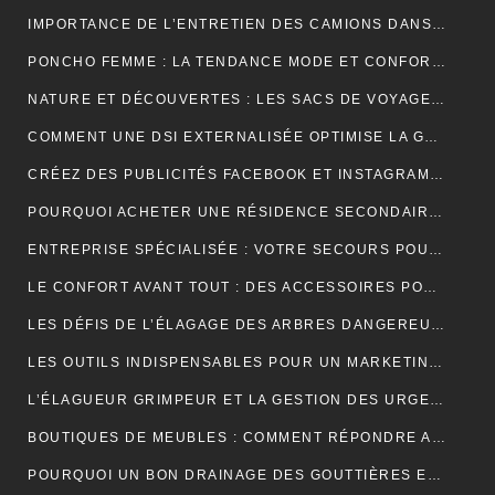
IMPORTANCE DE L’ENTRETIEN DES CAMIONS DANS LE MONDE DU TRANSPORT ROUTIER
PONCHO FEMME : LA TENDANCE MODE ET CONFORT POUR L’HIVER
NATURE ET DÉCOUVERTES : LES SACS DE VOYAGE À COMPRESSION POUR OPTIMISER CHAQUE AVENTURE
COMMENT UNE DSI EXTERNALISÉE OPTIMISE LA GESTION DE VOTRE SYSTÈME D’INFORMATION ?
CRÉEZ DES PUBLICITÉS FACEBOOK ET INSTAGRAM EFFICACES POUR VOTRE BUSINESS
POURQUOI ACHETER UNE RÉSIDENCE SECONDAIRE DANS LA STATION BALNÉAIRE DE PORTICCIO EN CORSE DU SUD, DANS LE GOLFE D’AJACCIO ?
ENTREPRISE SPÉCIALISÉE : VOTRE SECOURS POUR FACILITER VOTRE DÉMÉNAGEMENT
LE CONFORT AVANT TOUT : DES ACCESSOIRES POUR JOUER PENDANT DES HEURES
LES DÉFIS DE L’ÉLAGAGE DES ARBRES DANGEREUX EN MILIEU RÉSIDENTIEL
LES OUTILS INDISPENSABLES POUR UN MARKETING DIGITAL RÉUSSI
L’ÉLAGUEUR GRIMPEUR ET LA GESTION DES URGENCES SUR LES ARBRES DANGEREUX
BOUTIQUES DE MEUBLES : COMMENT RÉPONDRE AUX EXIGENCES DES CLIENTS POINTILLEUX ?
POURQUOI UN BON DRAINAGE DES GOUTTIÈRES EST ESSENTIEL POUR VOTRE MAISON ?