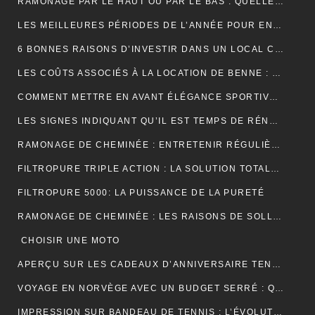
RAMONAGE PAR LE HAUT OU PAR LE BAS : QUELLE TECHNIQUE EST LA PLUS EFFICACE ?
LES MEILLEURES PÉRIODES DE L’ANNÉE POUR ENTRETENIR VOS GOUTTIÈRES
6 BONNES RAISONS D’INVESTIR DANS UN LOCAL COMMERCIAL
LES COÛTS ASSOCIÉS À LA LOCATION DE BENNE : CE QUE VOUS DEVEZ SAVOIR
COMMENT METTRE EN AVANT ÉLÉGANCE SPORTIVE AVEC LE POLO RUGBY ALL BLACK ?
LES SIGNES INDIQUANT QU’IL EST TEMPS DE RÉNOVER VOTRE TOITURE
RAMONAGE DE CHEMINÉE : ENTRETENIR RÉGULIÈREMENT VOS CONDUITS DE FUMÉE
FILTROPURE TRIPLE ACTION : LA SOLUTION TOTALE POUR L’EAU
FILTROPURE 5000: LA PUISSANCE DE LA PURETÉ
RAMONAGE DE CHEMINÉE : LES RAISONS DE SOLLICITER LES SERVICES D’UN PROFESSIONNEL
CHOISIR UNE MOTO
APERÇU SUR LES CADEAUX D’ANNIVERSAIRE TENDANCES
VOYAGE EN NORVÈGE AVEC UN BUDGET SERRÉ : QUELQUES PETITS CONSEILS
IMPRESSION SUR BANDEAU DE TENNIS : L’ÉVOLUTION MODERNE