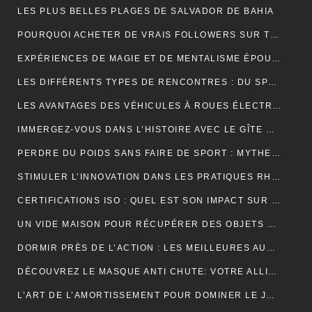
LES PLUS BELLES PLAGES DE SALVADOR DE BAHIA
POURQUOI ACHETER DE VRAIS FOLLOWERS SUR TIKTOK PEUT AIDER À DÉVELOPPER VOTRE COMPTE RAPIDEMENT ?
EXPÉRIENCES DE MAGIE ET DE MENTALISME ÉPOUSTOUFLANTES EN SUISSE ROMANDE
LES DIFFÉRENTS TYPES DE RENCONTRES : DU SPEED DATING AUX RENCONTRES EN LIGNE, QUELLES SONT LES OPTIONS DISPONIBLES ?
LES AVANTAGES DES VÉHICULES À ROUES ÉLECTRIQUES POUR L’ENVIRONNEMENT.
IMMERGEZ-VOUS DANS L’HISTOIRE AVEC LE GÎTE MONT SAINT MICHEL
PERDRE DU POIDS SANS FAIRE DE SPORT : MYTHES ET RÉALITÉS
STIMULER L’INNOVATION DANS LES PRATIQUES RH PAR L’EXTERNALISATION
CERTIFICATIONS ISO : QUEL EST SON IMPACT SUR LES TARIFS D’UNE TRADUCTION ASSERMENTÉE ?
UN VIDE MAISON POUR RÉCUPÉRER DES OBJETS DE DÉCORATION
DORMIR PRÈS DE L’ACTION : LES MEILLEURES AUBERGES DE JEUNESSE À PROXIMITÉ DU PUY DU FOU
DÉCOUVREZ LE MASQUE ANTI CHUTE: VOTRE ALLIÉ POUR DES CHEVEUX FORTS ET SAINS
L’ART DE L’AMORTISSEMENT POUR DOMINER LE JEU DE BADMINTON