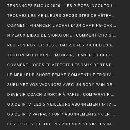
TENDANCES BIJOUX 2026 : LES PIÈCES INCONTOURNABLES À PORTER CETTE ANNÉE
TROUVEZ LES MEILLEURS GROSSISTES DE VÊTEMENTS PAT PATROUILLE POUR BOOSTER VOTRE ACTIVITÉ DE REVENTE RENTABLE
COMMENT FINANCER L’ACHAT D’UN CAMPING-CAR : CRÉDIT, LEASING OU PAIEMENT COMPTANT ?
NIVEAUX EIDAS DE SIGNATURE : COMMENT CHOISIR LE BON NIVEAU POUR SÉCURISER VOS DOCUMENTS
PEUT-ON PORTER DES CHAUSSURES RICHELIEU AVEC UN JEAN ?
TOULON AUTREMENT : MANGER, FLÂNER ET DÉCOUVRIR LES VRAIES BONNES ADRESSES
COMMENT L’OBÉSITÉ AFFECTE LES TAUX DE TESTOSTÉRONE ET LA LIBIDO MASCULINE
LE MEILLEUR SHORT FEMME COMMENT LE TROUVER RAPIDEMENT ET EFFICACEMENT
SUBLIMEZ VOS VACANCES AVEC UN BODY PAIN DE SUCRE PARFAIT POUR UN LOOK ÉLÉGANT EN VOYAGE
DEVENIR COACH SPORTIF À PARIS : COMPARATIF DES FORMATIONS CQP FITNESS
GUIDE IPTV LES 5 MEILLEURS ABONNEMENT IPTV FRANÇAIS 4K
GUIDE IPTV PAYPAL : TOP 7 ABONNEMENTS 4K EN FRANCE
LES GESTES QUOTIDIENS POUR PRÉVENIR LES INFECTIONS CHEZ LES VOLAILLES