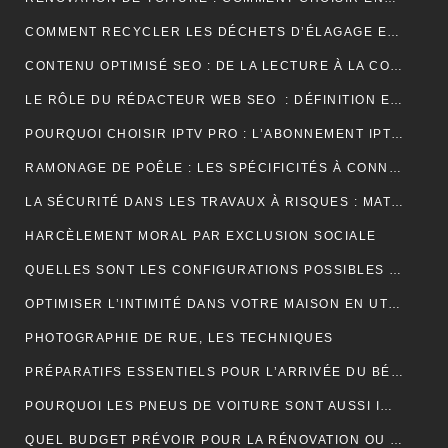
COMMENT RECYCLER LES DÉCHETS D’ÉLAGAGE ET D’ABATTAGE ?
CONTENU OPTIMISÉ SEO : DE LA LECTURE À LA CONVERSION
LE RÔLE DU RÉDACTEUR WEB SEO : DÉFINITION ET EXPLICATIONS
POURQUOI CHOISIR IPTV PRO : L’ABONNEMENT IPTV PREMIUM ULTIME
RAMONAGE DE POÊLE : LES SPÉCIFICITÉS À CONNAÎTRE
LA SÉCURITÉ DANS LES TRAVAUX À RISQUES : MATÉRIEL ET OBLIGATIONS
HARCÈLEMENT MORAL PAR EXCLUSION SOCIALE
QUELLES SONT LES CONFIGURATIONS POSSIBLES POUR UN ÉTABLI D’ATELIER PROFESSIONNEL ?
OPTIMISER L’INTIMITÉ DANS VOTRE MAISON EN UTILISANT DES VOLETS ROULANTS
PHOTOGRAPHIE DE RUE, LES TECHNIQUES
PRÉPARATIFS ESSENTIELS POUR L’ARRIVÉE DU BÉBÉ
POURQUOI LES PNEUS DE VOITURE SONT AUSSI IMPORTANTS ?
QUEL BUDGET PRÉVOIR POUR LA RÉNOVATION OU LA CONSTRUCTION DE LA TOITURE ?