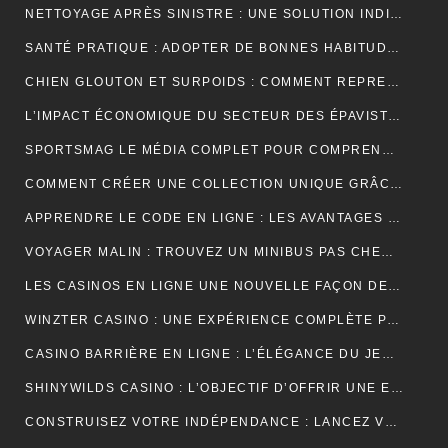
NETTOYAGE APRÈS SINISTRE : UNE SOLUTION INDISPENSABLE POUR RETROUVER DES ESPACES SÛRS ET SALUBRES
SANTÉ PRATIQUE : ADOPTER DE BONNES HABITUDES AU QUOTIDIEN
CHIEN GLOUTON ET SURPOIDS : COMMENT REPRENDRE LE CONTRÔLE DES PORTIONS ?
L’IMPACT ÉCONOMIQUE DU SECTEUR DES ÉPAVISTES EN FRANCE
SPORTSMAG LE MÉDIA COMPLET POUR COMPRENDRE LE SPORT LA NUTRITION ET LA PERFORMANCE
COMMENT CRÉER UNE COLLECTION UNIQUE GRÂCE À UN GROSSISTE DE VÊTEMENTS PERSONNALISÉS
APPRENDRE LE CODE EN LIGNE : LES AVANTAGES D’UNE FORMATION ENTIÈREMENT NUMÉRIQUE
VOYAGER MALIN : TROUVEZ UN MINIBUS PAS CHER POUR VOS DÉPLACEMENTS EN GROUPE
LES CASINOS EN LIGNE UNE NOUVELLE FAÇON DE VIVRE LE JEU
WINZTER CASINO : UNE EXPÉRIENCE COMPLÈTE POUR LES AMATEURS DE JEUX EN LIGNE
CASINO BARRIÈRE EN LIGNE : L’ÉLÉGANCE DU JEU NUMÉRIQUE AU SERVICE DES JOUEURS MODERNES
SHINYWILDS CASINO : L’OBJECTIF D’OFFRIR UNE EXPÉRIENCE DE JEU EXCEPTIONNELLE ET SÉCURISÉE
CONSTRUISEZ VOTRE INDÉPENDANCE : LANCEZ VOTRE ACTIVITÉ DE MARCHAND DE BIENS OU AGENT IMMOBILIER