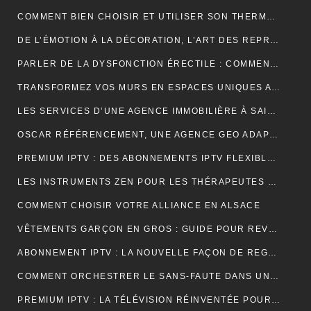
COMMENT BIEN CHOISIR ET UTILISER SON THERMOCYCLEUR AU LABORATOIRE
DE L’ÉMOTION À LA DÉCORATION, L’ART DES REPRODUCTIONS QUI DONNENT VIE À VOS MURS
PARLER DE LA DYSFONCTION ÉRECTILE : COMMENT BRISER LE TABOU ?
TRANSFORMEZ VOS MURS EN ESPACES UNIQUES AVEC UN STICKERS PERSONNALISÉ C-STICKERS
LES SERVICES D’UNE AGENCE IMMOBILIÈRE À SAINT-CYR-SUR-MER EXPLIQUÉS EN DÉTAIL
OSCAR RÉFÉRENCEMENT, UNE AGENCE GEO ADAPTÉE AUX MOTEURS GÉNÉRATIFS
PREMIUM IPTV : DES ABONNEMENTS IPTV FLEXIBLES, STABLES ET COMPLETS
LES INSTRUMENTS ZEN POUR LES THÉRAPEUTES ET PRATIQUANTS DE YOGA
COMMENT CHOISIR VOTRE ALLIANCE EN ALSACE
VÊTEMENTS GARÇON EN GROS : GUIDE POUR REVENDEURS ET MAGASINS
ABONNEMENT IPTV : LA NOUVELLE FAÇON DE REGARDER LA TÉLÉVISION
COMMENT ORCHESTRER LE SANS-FAUTE DANS UNE LOCATION SAISONNIÈRE ?
PREMIUM IPTV : LA TÉLÉVISION RÉINVENTÉE POUR UNE EXPÉRIENCE SUR MESURE