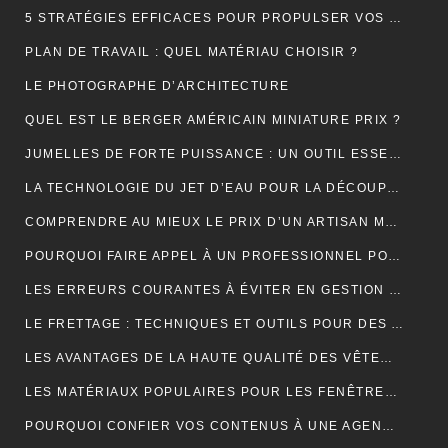
5 STRATÉGIES EFFICACES POUR PROPULSER VOS VENTES EN LIGNE
PLAN DE TRAVAIL : QUEL MATÉRIAU CHOISIR ?
LE PHOTOGRAPHE D’ARCHITECTURE
QUEL EST LE BERGER AMÉRICAIN MINIATURE PRIX ?
JUMELLES DE FORTE PUISSANCE : UN OUTIL ESSENTIEL POUR LE CAMPING
LA TECHNOLOGIE DU JET D’EAU POUR LA DÉCOUPE DES MATÉRIAUX SOLIDES
COMPRENDRE AU MIEUX LE PRIX D’UN ARTISAN MAÇON
POURQUOI FAIRE APPEL À UN PROFESSIONNEL POUR LE DÉBOUCHAGE TOILETTE YVELINES ?
LES ERREURS COURANTES À ÉVITER EN GESTION LOCATIVE ET COMMENT LES PRÉVENIR AVEC UN OUTIL EN LIGNE
LE FRETTAGE : TECHNIQUES ET OUTILS POUR DES ASSEMBLAGES PARFAITS
LES AVANTAGES DE LA HAUTE QUALITÉ DES VÊTEMENTS DE SPORT
LES MATÉRIAUX POPULAIRES POUR LES FENÊTRES DE TOIT : AVANTAGES ET INCONVÉNIENTS
POURQUOI CONFIER VOS CONTENUS À UNE AGENCE DE RÉDACTION ? LA CLÉ DU SUCCÈS EN LIGNE