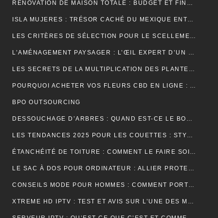
RÉNOVATION DE MAISON TOTALE : BUDGET ET FINANCEMENT
ISLA MUJERES : TRÉSOR CACHÉ DU MEXIQUE ENTRE PLAGES DE RÊVE ET AVENTURES TROPICALES
LES CRITÈRES DE SÉLECTION POUR LE SCELLEMENT DE TUILE DE RIVE
L’AMÉNAGEMENT PAYSAGER : L’ŒIL EXPERT D’UN JARDINIER
LES SECRETS DE LA MULTIPLICATION DES PLANTES PAR UN JARDINIER
POURQUOI ACHETER VOS FLEURS CBD EN LIGNE : AVANTAGES, BIENFAITS ET CONSEILS
BPO OUTSOURCING
DESSOUCHAGE D’ARBRES : QUAND EST-CE LE BON MOMENT POUR LE FAIRE ?
LES TENDANCES 2025 POUR LES COUETTES : STYLES, COULEURS ET MATÉRIAUX
ÉTANCHÉITÉ DE TOITURE : COMMENT LE FAIRE SOI-MÊME
LE SAC À DOS POUR ORDINATEUR : ALLIER PROTECTION, ORGANISATION ET ÉLÉGANCE AU QUOTIDIEN
CONSEILS MODE POUR HOMMES : COMMENT PORTER UN BIJOU MÉDAILLE AVEC STYLE ?
XTREME HD IPTV : TEST ET AVIS SUR L’UNE DES MEILLEURES OFFRES DU MARCHÉ