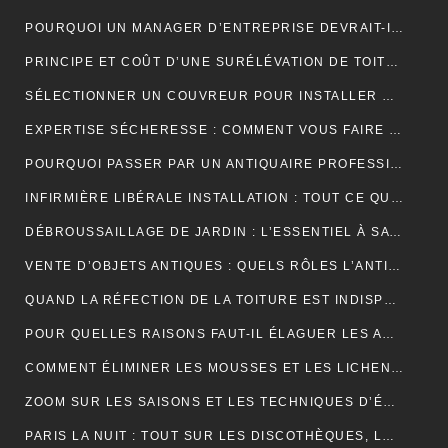
POURQUOI UN MANAGER D’ENTREPRISE DEVRAIT-IL SUIVRE UNE FORMATION EN COMMUNICATION ?
PRINCIPE ET COÛT D’UNE SURÉLÉVATION DE TOITURE
SÉLECTIONNER UN COUVREUR POUR INSTALLER ET ENTRETENIR VOTRE TOIT
EXPERTISE SÉCHERESSE : COMMENT VOUS FAIRE INDEMNISER PAR VOTRE ASSURANCE HABITATION ?
POURQUOI PASSER PAR UN ANTIQUAIRE PROFESSIONNEL ?
INFIRMIÈRE LIBÉRALE INSTALLATION : TOUT CE QUE VOUS DEVEZ SAVOIR
DÉBROUSSAILLAGE DE JARDIN : L’ESSENTIEL À SAVOIR SUR CETTE OPÉRATION
VENTE D’OBJETS ANTIQUES : QUELS RÔLES L’ANTIQUAIRE ASSURE-T-IL ?
QUAND LA RÉFECTION DE LA TOITURE EST INDISPENSABLE?
POUR QUELLES RAISONS FAUT-IL ÉLAGUER LES ARBUSTES ET LES ARBRES ?
COMMENT ÉLIMINER LES MOUSSES ET LES LICHENS ACCUMULÉS SUR LE TOIT ?
ZOOM SUR LES SAISONS ET LES TECHNIQUES D’ÉLAGAGE D’ARBRE
PARIS LA NUIT : TOUT SUR LES DISCOTHÈQUES, LES BARS ET LA VIE NOCTURNE