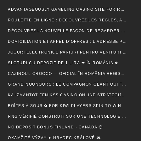
ADVANTAGEOUSLY GAMBLING CASINO SITE FOR RELY METHOD ACTING BETONLINE _ CANADA TRY YOUR LUCK
ROULETTE EN LIGNE : DÉCOUVREZ LES RÈGLES, ASTUCES ET MÉTHODES POUR GAGNER
DÉCOUVREZ LA NOUVELLE FAÇON DE REGARDER LA TÉLÉVISION AVEC MON AGENCE IPTV
DOMICILIATION ET APPEL D’OFFRES : L’ADRESSE PEUT-ELLE RASSURER UN ACHETEUR ?
JOCURI ELECTRONICE PARIURI PENTRU VENITURI SUPLIMENTARE – RO 🍾
SLOTURI CU DEPOZIT DE 1 LIRĂ ❤ ÎN ROMÂNIA 🍀
CAZINOUL CROCCO — OFICIAL ÎN ROMÂNIA REGISTER FREE
GRAND NOUNOURS : LE COMPAGNON GÉANT QUI FAIT FONDRE TOUS LES CŒURS
KĀ IZMANTOT FENIKSS CASINO ONLINE STRATĒĢIJAS, LAI PALIELINĀTU IZREDZES
BOÎTES À SOUS ✿ FOR KIWI PLAYERS SPIN TO WIN
RNG VÉRIFIÉ CONSTRUIT SUR UNE TECHNOLOGIE SÉCURISÉE 🚀 IN NEW ZEALAND START SPINNING
NO DEPOSIT BONUS FINLAND · CANADA 🤑
OKAMŽITÉ VÝZVY ➤ HRADEC KRÁLOVÉ 🎮