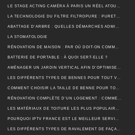
LE STAGE ACTING CAMÉRA À PARIS UN RÉEL ATOUT POUR VOTRE CARRIÈRE DE COMÉDIEN ?
LA TECHNOLOGIE DU FILTRE FILTROPURE : PURETÉ ET PERFORMANCE
ABATTAGE D’ARBRE : QUELLES DÉMARCHES ADMINISTRATIVES ?
LA STOMATOLOGIE
RÉNOVATION DE MAISON : PAR OÙ DOIT-ON COMMENCER ?
BATTERIE DE PORTABLE : À QUOI SERT-ELLE ?
AMÉNAGER UN JARDIN VERTICAL AFIN D’OPTIMISER L’UTILISATION DE L’ESPACE EXTÉRIEUR.
LES DIFFÉRENTS TYPES DE BENNES POUR TOUT VENANT DISPONIBLES
COMMENT CHOISIR LA TAILLE DE BENNE POUR TOUT VENANT ?
RÉNOVATION COMPLÈTE D’UN LOGEMENT : COMMENT PROCÉDER ?
LES MATÉRIAUX DE TOITURE LES PLUS POPULAIRES ET LEURS CARACTÉRISTIQUES
POURQUOI IPTV FRANCE EST LE MEILLEUR SERVICE D’ABONNEMENT IPTV ?
LES DIFFÉRENTS TYPES DE RAVALEMENT DE FAÇADE