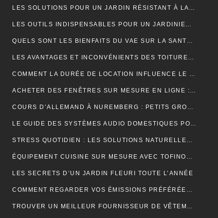
LES SOLUTIONS POUR UN JARDIN RÉSISTANT À LA SÉCHERESSE
LES OUTILS INDISPENSABLES POUR UN JARDINIER PROFESSIONNEL
QUELS SONT LES BIENFAITS DU VAE SUR LA SANTÉ ?
LES AVANTAGES ET INCONVÉNIENTS DES TOITURES EN BARDEAUX
COMMENT LA DURÉE DE LOCATION INFLUENCE LE PRIX D’UNE BENNE ?
ACHETER DES FENÊTRES SUR MESURE EN LIGNE : GUIDE ET ASTUCES
COURS D’ALLEMAND À NUREMBERG : PETITS GROUPES, PROFESSEURS EXPÉRIMENTÉS, AMBIANCE CONVIVIALE
LE GUIDE DES SYSTÈMES AUDIO DOMESTIQUES POUR LES DÉBUTANTS
STRESS QUOTIDIEN : LES SOLUTIONS NATURELLES POUR RETROUVER VITALITÉ ET BIEN-ÊTRE
ÉQUIPEMENT CUISINE SUR MESURE AVEC TOFINOX MAROC
LES SECRETS D’UN JARDIN FLEURI TOUTE L’ANNÉE
COMMENT REGARDER VOS ÉMISSIONS PRÉFÉRÉES PARTOUT EN FRANCE ?
TROUVER UN MEILLEUR FOURNISSEUR DE VÊTEMENTS TENDANCES POUR VOTRE BOUTIQUE