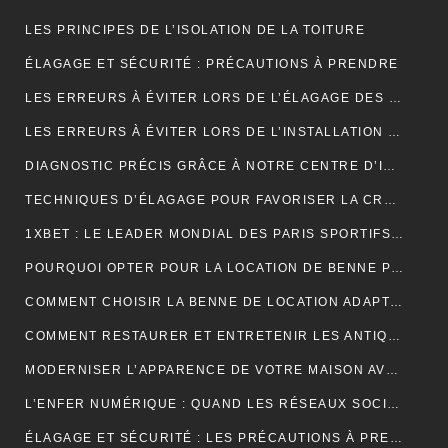
LES PRINCIPES DE L’ISOLATION DE LA TOITURE
ÉLAGAGE ET SÉCURITÉ : PRÉCAUTIONS À PRENDRE
LES ERREURS À ÉVITER LORS DE L’ÉLAGAGE DES JEUNES ARBRES
LES ERREURS À ÉVITER LORS DE L’INSTALLATION D’UNE NOUVELLE TOITURE
DIAGNOSTIC PRÉCIS GRÂCE À NOTRE CENTRE D’IMAGERIE ET SCANNER MODERNE
TECHNIQUES D’ÉLAGAGE POUR FAVORISER LA CROISSANCE DES ARBRES
1XBET : LE LEADER MONDIAL DES PARIS SPORTIFS EN LIGNE GRÂCE À UNE PLATEFORME CONVIVIALE ET UNE DIVERSITÉ DE MARCHÉS
POURQUOI OPTER POUR LA LOCATION DE BENNE POUR VOS PROJETS DE CONSTRUCTION?
COMMENT CHOISIR LA BENNE DE LOCATION ADAPTÉE À VOS BESOINS?
COMMENT RESTAURER ET ENTRETENIR LES ANTIQUITÉS?
MODERNISER L’APPARENCE DE VOTRE MAISON AVEC DES PORTES DE GARAGE SECTIONNELLES (ADOPTEZ LES PORTES AMC)
L’ENFER NUMÉRIQUE : QUAND LES RÉSEAUX SOCIAUX DEVIENNENT UN CAUCHEMAR
ÉLAGAGE ET SÉCURITÉ : LES PRÉCAUTIONS À PRENDRE