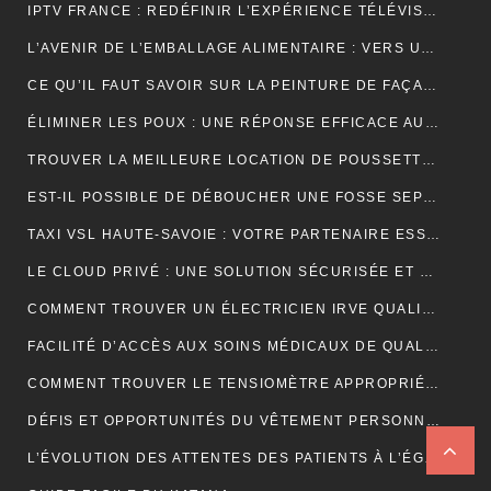
IPTV FRANCE : REDÉFINIR L’EXPÉRIENCE TÉLÉVISUELLE
L’AVENIR DE L’EMBALLAGE ALIMENTAIRE : VERS UNE RÉVOLUTION DURABLE ?
CE QU’IL FAUT SAVOIR SUR LA PEINTURE DE FAÇADE
ÉLIMINER LES POUX : UNE RÉPONSE EFFICACE AU CENTRE DE TRAITEMENT DES POUX À LYON
TROUVER LA MEILLEURE LOCATION DE POUSSETTE: FACILITEZ VOS DÉPLACEMENTS AVEC BÉBÉ
EST-IL POSSIBLE DE DÉBOUCHER UNE FOSSE SEPTIQUE NATURELLEMENT ?
TAXI VSL HAUTE-SAVOIE : VOTRE PARTENAIRE ESSENTIEL POUR DES DÉPLACEMENTS MÉDICAUX SÛRS ET CONFORTABLES
LE CLOUD PRIVÉ : UNE SOLUTION SÉCURISÉE ET POLYVALENTE POUR LE STOCKAGE ET L’ACCÈS AUX DONNÉES
COMMENT TROUVER UN ÉLECTRICIEN IRVE QUALIFIÉ POUR VOTRE PROJET DE MOBILITÉ ÉLECTRIQUE ?
FACILITÉ D’ACCÈS AUX SOINS MÉDICAUX DE QUALITÉ AVEC LES TAXIS VSL DE CLERMONT-FERRAND
COMMENT TROUVER LE TENSIOMÈTRE APPROPRIÉ POUR VOUS?
DÉFIS ET OPPORTUNITÉS DU VÊTEMENT PERSONNALISÉ : ANALYSE DU SECTEUR
L’ÉVOLUTION DES ATTENTES DES PATIENTS À L’ÉGARD DU TÉLÉSECRÉTARIAT MÉDICAL : SERVICES PERSONNALISÉS, RÉPONSE RAPIDE ET DISPONIBILITÉ