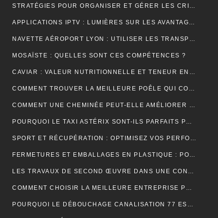
STRATÉGIES POUR ORGANISER ET GÉRER LES CRISES DANS UNE ENTREPRISE
APPLICATIONS IPTV : LUMIÈRES SUR LES AVANTAGES DE LEUR UTILISATION
NAVETTE AÉROPORT LYON : UTILISER LES TRANSPORTS PUBLICS ET TAXIS
MOSAÏSTE : QUELLES SONT CES COMPÉTENCES ?
CAVIAR : VALEUR NUTRITIONNELLE ET TENEUR EN SODIUM
COMMENT TROUVER LA MEILLEURE POÊLE QUI CONVIENT À VOTRE MAISON ?
COMMENT UNE CHEMINÉE PEUT-ELLE AMÉLIORER LE CONFORT ET L’ESTHÉTIQUE DE VOTRE MAISON ?
POURQUOI LE TAXI ASTÉRIX SONT-ILS PARFAITS POUR LES TOURISTES ?
SPORT ET RÉCUPÉRATION : OPTIMISEZ VOS PERFORMANCES AVEC LES HUILES CBD À PARIS
FERMETURES ET EMBALLAGES EN PLASTIQUE : POUR UNE PROTECTION OPTIMALE DE VOS PRODUITS
LES TRAVAUX DE SECOND ŒUVRE DANS UNE CONSTRUCTION DE MAISON
COMMENT CHOISIR LA MEILLEURE ENTREPRISE POUR VOTRE DÉMÉNAGEMENT PARIS MARSEILLE?
POURQUOI LE DÉBOUCHAGE CANALISATION 77 EST-IL ESSENTIEL POUR ÉVITER LES DÉSAGRÉMENTS MAJEURS ?