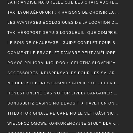
LA FRIANDISE NATURELLE QUE LES CHATS ADORENT : AVANTAGES ET CONSEILS
TAXI LYON AÉROPORT : 4 RAISONS DE CHOISIR LA FIABILITÉ ET LE CONFORT POUR VOS TRAJETS
LES AVANTAGES ÉCOLOGIQUES DE LA LOCATION DE BENNE
TAXI AÉROPORT DEPUIS LONGUEUIL, QUE COMPREND RÉELLEMENT LE PRIX ANNONCÉ ?
LE BOIS DE CHAUFFAGE : GUIDE COMPLET POUR BIEN CHOISIR SON COMBUSTIBLE
COMMENT LE BRACELET D’AMBRE PEUT AMÉLIORER VOTRE QUOTIDIEN
POMOČ PRI IGRALNICI ROO ⚡ CELOTNA SLOVENIJA
ACCESSOIRES INDISPENSABLES POUR LES SALARIÉS EN DÉPLACEMENT PROFESSIONNEL
NO DEPOSIT BONUS CASINO SPAIN ✷ KYC CHECK IN CANADA 🍀
HONEST ONLINE CASINO FOR LIVELY BARGAINER BACK ⚡️ CA ♦️
BONUSBLITZ CASINO NO DEPOSIT ★ HAVE FUN ON MULTIPLE PLATFORMS AUTOMATICALLY CANADIAN FEDERATION 💸
TITLURI ORIGINALE PE CARE NU LE VEȚI GĂSI NICĂIERI ALTUNDEVA. ♬ CONSTANȚA 🔮
WIELOPOZIOMOWE KONKURENCYJNE STOŁY DLA KAŻDEGO POZIOMU UMIEJĘTNOŚCI · RZECZPOSPOLITA POLSKA 💵