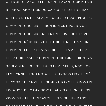
QUI DOIT CHANGER LE ROBINET AVANT COMPTEUR MAISON INDIVIDUELLE ?
REPROGRAMMATION DU CALCULATEUR EN PHASE 1 : EXPLICATIONS
QUEL SYSTÈME D’ALARME CHOISIR POUR PROTÉGER VOTRE MAISON ?
COMMENT CHOISIR LE BON ISOLANT POUR VOTRE TOITURE ?
COMMENT CHOISIR UNE ENTREPRISE DE COUVERTURE ?
COMMENT RÉDUIRE VOTRE EMPREINTE CARBONE ET VIVRE DURABLEMENT ?
COMMENT LE SI ACHATS SIMPLIFIE LA VIE DES ACHETEURS
ÉPILATION LASER : COMMENT CHOISIR LE BON INSTITUT ?
SOULAGER LES DOULEURS LOMBAIRES, NOS CONSEILS
LES BORNES ESCAMOTABLES : INNOVATION ET SÉCURITÉ POUR L’ESPACE URBAIN
L’ESSOR DE L’INVESTISSEMENT DANS LES DOMAINES VITICOLES DE PROVENCE : UNE ANALYSE ÉCONOMIQUE ET CULTURELLE
LOCATION DE CAMPING-CAR AUX SABLES-D’OLONNE : LA LIBERTÉ DE DÉCOUVRIR LA CÔTE ATLANTIQUE
ZOOM SUR LES TENDANCES EN VIGUEUR DANS LE DOMAINE DU WEBMARKETING