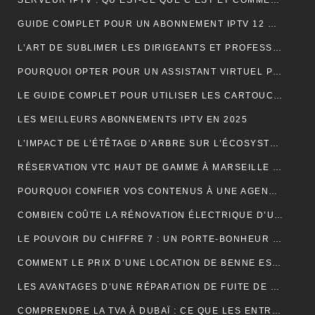
SERVEUR IPTV : QU’EST-CE QUE C’EST ET COMMENT CHOISIR LE MEILLEUR EN 2024 ?
GUIDE COMPLET POUR UN ABONNEMENT IPTV 12 MOIS SMART TV
L’ART DE SUBLIMER LES DIRIGEANTS ET PROFESSIONNELS
POURQUOI OPTER POUR UN ASSISTANT VIRTUEL POUR SA PME ET TPE : LA CLÉ D’UNE EFFICACITÉ DÉCUPLÉE
LE GUIDE COMPLET POUR UTILISER LES CARTOUCHES DE CRÈME AU PROTOXYDE D’AZOTE DE MANIÈRE SÛRE ET CRÉATIVE DANS LA CUISINE
LES MEILLEURS ABONNEMENTS IPTV EN 2025
L’IMPACT DE L’ÉTÊTAGE D’ARBRE SUR L’ÉCOSYSTÈME
RÉSERVATION VTC HAUT DE GAMME À MARSEILLE : LUXE ET CONFORT
POURQUOI CONFIER VOS CONTENUS À UNE AGENCE DE RÉDACTION ? LA CLÉ DU SUCCÈS EN LIGNE
COMBIEN COÛTE LA RÉNOVATION ÉLECTRIQUE D’UNE MAISON OU D’UN APPARTEMENT ?
LE POUVOIR DU CHIFFRE 7 : UN PORTE-BONHEUR MYSTIQUE
COMMENT LE PRIX D’UNE LOCATION DE BENNE EST-IL CALCULÉ ?
LES AVANTAGES D’UNE RÉPARATION DE FUITE DE TOITURE EN URGENCE
COMPRENDRE LA TVA À DUBAÏ : CE QUE LES ENTREPRISES DOIVENT SAVOIR