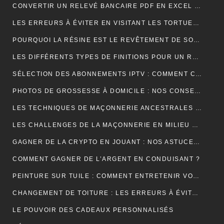
CONVERTIR UN RELEVÉ BANCAIRE PDF EN EXCEL : UNE ÉTAPE CLÉ POUR MIEUX GÉRER SES FINANCES
LES ERREURS À ÉVITER EN VISITANT LES TORTUES D’AKUMAL
POURQUOI LA RÉSINE EST LE REVÊTEMENT DE SOL IDÉAL EN USINE ?
LES DIFFÉRENTS TYPES DE FINITIONS POUR UN RAVALEMENT DE FAÇADE RÉUSSI
SÉLECTION DES ABONNEMENTS IPTV : COMMENT CHOISIR L’OFFRE QUI VOUS CORRESPOND ?
PHOTOS DE GROSSESSE À DOMICILE : NOS CONSEILS POUR UNE SÉANCE INTIMISTE RÉUSSIE !
LES TECHNIQUES DE MAÇONNERIE ANCESTRALES REVISITÉES
LES CHALLENGES DE LA MAÇONNERIE EN MILIEU URBAIN
GAGNER DE LA CRYPTO EN JOUANT : NOS ASTUCES ET PIÈGES À ÉVITER !
COMMENT GAGNER DE L’ARGENT EN CONDUISANT ?
PEINTURE SUR TUILE : COMMENT ENTRETENIR VOTRE TOITURE APRÈS L’APPLICATION ?
CHANGEMENT DE TOITURE : LES ERREURS À ÉVITER
LE POUVOIR DES CADEAUX PERSONNALISÉS