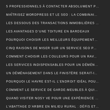
5 PROFESSIONNELS À CONTACTER ABSOLUMENT POUR RÉUSSIR SON MARIAGE
MAÎTRISEZ WORDPRESS ET LE SEO : LA COMBINAISON GAGNANTE POUR VOTRE SITE WEB
LES DESSOUS DES TRANSACTIONS IMMOBILIÈRES DANS LE SECTEUR HÔTELIER
LES AVANTAGES D’UNE TOITURE EN BARDEAUX
POURQUOI CHOISIR LES MEILLEURS ÉQUIPEMENTS D’ISOLATION PHONIQUE POUR TOITURE ?
CINQ RAISONS DE MISER SUR UN SERVICE SEO PROFESSIONNEL
COMMENT CHOISIR LES COULEURS POUR UN RAVALEMENT DE FAÇADE ?
LES SERVICES INDISPENSABLES POUR UN DÉMÉNAGEMENT RÉUSSI EN BRETAGNE
UN DÉMÉNAGEMENT DANS LE FINISTÈRE SERAIT-IL UNE BONNE IDÉE?
POURQUOI LE HAVRE EST-IL L’ENDROIT IDÉAL POUR UN NOUVEAU DÉPART EN 2024 ?
COMMENT LE SERVICE DE GARDE-MEUBLES À QUIMPER PEUT-IL SIMPLIFIER VOTRE DÉMÉNAGEMENT ET PROTÉGER VOS BIENS ?
QUAND VISITER NOSY VE POUR UNE EXPÉRIENCE INOUBLIABLE ?
L’ABATTAGE D’ARBRE EN MILIEU RURAL : DÉFIS ET SOLUTIONS