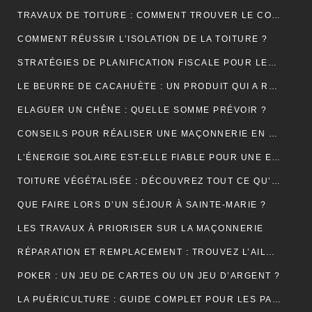
TRAVAUX DE TOITURE : COMMENT TROUVER LE COUVREUR IDÉAL?
COMMENT RÉUSSIR L’ISOLATION DE LA TOITURE ?
STRATÉGIES DE PLANIFICATION FISCALE POUR LES PETITES ET MOYENNES ENTREPRISES
LE BEURRE DE CACAHUÈTE : UN PRODUIT QUI A RÉSISTÉ À TOUTES LES GÉNÉRATIONS
ELAGUER UN CHÊNE : QUELLE SOMME PRÉVOIR ?
CONSEILS POUR RÉALISER UNE MAÇONNERIE EN BRIQUES OU EN PARPAINGS
L’ÉNERGIE SOLAIRE EST-ELLE FIABLE POUR UNE ENTREPRISE ?
TOITURE VÉGÉTALISÉE : DÉCOUVREZ TOUT CE QU’IL FAUT RETENIR À CE SUJET
QUE FAIRE LORS D’UN SÉJOUR À SAINTE-MARIE ?
LES TRAVAUX À PRIORISER SUR LA MAÇONNERIE
RÉPARATION ET REMPLACEMENT : TROUVEZ L’AILE ARRIÈRE PARFAITE POUR RESTAURER VOTRE VÉHICULE
POKER : UN JEU DE CARTES OU UN JEU D’ARGENT ?
LA PUÉRICULTURE : GUIDE COMPLET POUR LES PARENTS MODERNES.