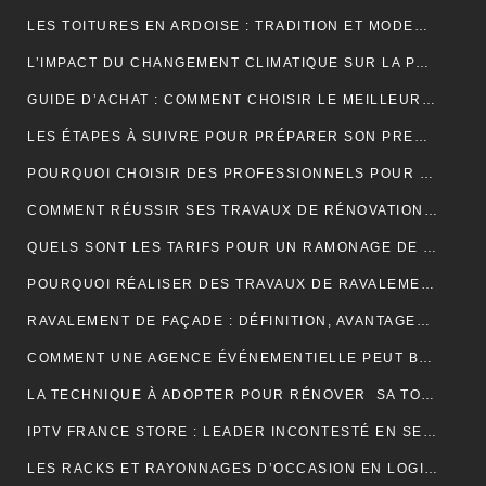
LES TOITURES EN ARDOISE : TRADITION ET MODERNITÉ
L’IMPACT DU CHANGEMENT CLIMATIQUE SUR LA PRODUCTION DE VANILLE À MADAGASCAR
GUIDE D’ACHAT : COMMENT CHOISIR LE MEILLEUR SPIROMÈTRE POUR VOS BESOINS
LES ÉTAPES À SUIVRE POUR PRÉPARER SON PREMIER MARATHON
POURQUOI CHOISIR DES PROFESSIONNELS POUR VOTRE DÉMÉNAGEMENT CLICHY ?
COMMENT RÉUSSIR SES TRAVAUX DE RÉNOVATION DE COUVERTURE ?
QUELS SONT LES TARIFS POUR UN RAMONAGE DE CHEMINÉE ?
POURQUOI RÉALISER DES TRAVAUX DE RAVALEMENT DE FAÇADE ?
RAVALEMENT DE FAÇADE : DÉFINITION, AVANTAGES ET ERREURS À ÉVITER
COMMENT UNE AGENCE ÉVÉNEMENTIELLE PEUT BOOSTER L’ATTRACTIVITÉ D’UNE DESTINATION TOURISTIQUE ?
LA TECHNIQUE À ADOPTER POUR RÉNOVER SA TOITURE EN TUILES
IPTV FRANCE STORE : LEADER INCONTESTÉ EN SERVICES IPTV DE QUALITÉ SUPÉRIEURE
LES RACKS ET RAYONNAGES D’OCCASION EN LOGISTIQUE