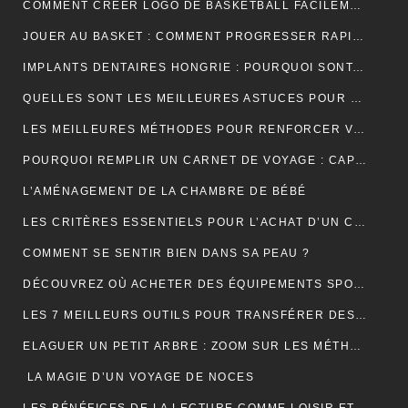
COMMENT CRÉER LOGO DE BASKETBALL FACILEMENT ET EFFICACEMENT ?
JOUER AU BASKET : COMMENT PROGRESSER RAPIDEMENT EN TECHNIQUE ?
IMPLANTS DENTAIRES HONGRIE : POURQUOI SONT-ILS LA SOLUTION IDÉALE POUR UN SOURIRE PARFAIT ET ABORDABLE ?
QUELLES SONT LES MEILLEURES ASTUCES POUR UN DÉMÉNAGEMENT ÎLE DE FRANCE RÉUSSI ET SANS TRACAS ?
LES MEILLEURES MÉTHODES POUR RENFORCER VOS ONGLES FRAGILES
POURQUOI REMPLIR UN CARNET DE VOYAGE : CAPTURER L’ÂME DE VOS AVENTURES
L’AMÉNAGEMENT DE LA CHAMBRE DE BÉBÉ
LES CRITÈRES ESSENTIELS POUR L’ACHAT D’UN CÂBLE TYPE 2 POUR VÉHICULES ÉLECTRIQUES
COMMENT SE SENTIR BIEN DANS SA PEAU ?
DÉCOUVREZ OÙ ACHETER DES ÉQUIPEMENTS SPORTIFS DE QUALITÉ EN LIGNE
LES 7 MEILLEURS OUTILS POUR TRANSFÉRER DES DONNÉES D’ANDROID VERS MAC
ELAGUER UN PETIT ARBRE : ZOOM SUR LES MÉTHODES À ADOPTER
LA MAGIE D’UN VOYAGE DE NOCES