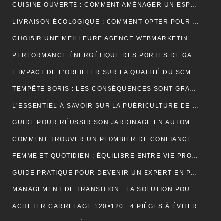
CUISINE OUVERTE : COMMENT AMÉNAGER UN ESPACE CONVIVIAL ET FONCTIONNEL ?
LIVRAISON ÉCOLOGIQUE : COMMENT OPTER POUR DES SOLUTIONS DE LIVRAISON DURABLES POUR VOS ACHATS EN LIGNE
CHOISIR UNE MEILLEURE AGENCE WEBMARKETING À TOULOUSE : 4 CRITÈRES À CONSIDÉRER
PERFORMANCE ÉNERGÉTIQUE DES PORTES DE GARAGE ENROULABLES : ALUMINIUM, PVC OU ACIER ?
L’IMPACT DE L’OREILLER SUR LA QUALITÉ DU SOMMEIL : CE QUE VOUS DEVEZ SAVOIR POUR OPTIMISER VOTRE REPOS
TEMPÊTE BORIS : LES CONSÉQUENCES SONT GRAVES DANS CERTAINS PAYS EUROPÉENS
L’ESSENTIEL À SAVOIR SUR LA PUÉRICULTURE DE L’ENFANT
GUIDE POUR RÉUSSIR SON JARDINAGE EN AUTOMNE
COMMENT TROUVER UN PLOMBIER DE CONFIANCE À BORDEAUX ?
FEMME ET QUOTIDIEN : ÉQUILIBRE ENTRE VIE PROFESSIONNELLE ET PERSONNELLE
GUIDE PRATIQUE POUR DEVENIR UN EXPERT EN PARIS ET EN JEUX
MANAGEMENT DE TRANSITION : LA SOLUTION POUR RÉUSSIR LES TRANSFORMATIONS COMPLEXES EN ENTREPRISE
ACHETER CARRELAGE 120×120 : 4 PIÈGES À ÉVITER