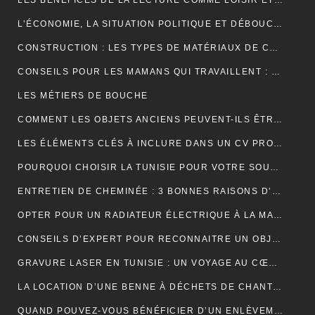
LES BÉNÉFICES DE LA LECTURE COMME LOISIR ET SON IMPACT SUR LA COGNITION
L’ÉCONOMIE, LA SITUATION POLITIQUE ET DÉBOUCHÉE
CONSTRUCTION : LES TYPES DE MATÉRIAUX DE CONSTRUCTION UTILISÉS
CONSEILS POUR LES MAMANS QUI TRAVAILLENT : TROUVER UN ÉQUILIBRE ENTRE CARRIÈRE ET VIE FAMILIALE
LES MÉTIERS DE BOUCHE
COMMENT LES OBJETS ANCIENS PEUVENT-ILS ÊTRE UN PLACEMENT FINANCIER INTELLIGENT ?
LES ÉLÉMENTS CLÉS À INCLURE DANS UN CV PROFESSIONNEL POUR ATTIRER LES RECRUTEURS
POURQUOI CHOISIR LA TUNISIE POUR VOTRE SOUS-TRAITANCE INDUSTRIELLE?
ENTRETIEN DE CHEMINÉE : 3 BONNES RAISONS D’OPTER POUR LE RAMONAGE MÉCANIQUE
OPTER POUR UN RADIATEUR ÉLECTRIQUE À LA MAISON
CONSEILS D’EXPERT POUR RECONNAITRE UN OBJET ANCIEN AUTHENTIQUE
GRAVURE LASER EN TUNISIE : UN VOYAGE AU CŒUR DE LA PERSONNALISATION
LA LOCATION D’UNE BENNE À DÉCHETS DE CHANTIER POUR UNE ENTREPRISE
QUAND POUVEZ-VOUS BÉNÉFICIER D’UN ENLÈVEMENT D’ÉPAVE GRATUIT EN FRANCE ? : GUIDE COMPLET