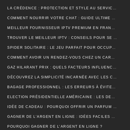
LA CRÉDENCE : PROTECTION ET STYLE AU SERVICE DE VOTRE INTÉRIEUR
COMMENT NOURRIR VOTRE CHAT : GUIDE ULTIME SUR LA NUTRITION ADAPTÉE ET OPTIMALE
MEILLEUR FOURNISSEUR IPTV PREMIUM EN FRANCE : UNE EXPÉRIENCE TÉLÉVISUELLE SUR MESURE
TROUVER LE MEILLEUR IPTV : CONSEILS POUR SE RETROUVER PLUS FACILEMENT
SPIDER SOLITAIRE : LE JEU PARFAIT POUR OCCUPER VOTRE TEMPS LIBRE ET STIMULER VOTRE CERVEAU !
COMMENT AVOIR UN RENDEZ-VOUS CHEZ UN CARDIOLOGUE À FÈS ?
GAZ HILARANT PRIX : QUELS FACTEURS INFLUENCENT SON COÛT ET OÙ LE TROUVER AU MEILLEUR TARIF ?
DÉCOUVREZ LA SIMPLICITÉ INCARNÉE AVEC LES CRÉDENCES DE CUISINE EFFET MARBRE
BAGAGE PROFESSIONNEL : LES ERREURS À ÉVITER POUR UN LOOK RAFFINÉ
ELECTION PRÉSIDENTIELLE AMÉRICAINE : LES DEUX CAMPS SONT RELIÉS PAR LEURS CRAINTES
IDÉE DE CADEAU : POURQUOI OFFRIR UN PARFUM POUR UN ANNIVERSAIRE ?
GAGNER DE L’ARGENT EN LIGNE : IDÉES FACILES ET ACCESSIBLES POUR DÉBUTANTS
POURQUOI GAGNER DE L’ARGENT EN LIGNE ?