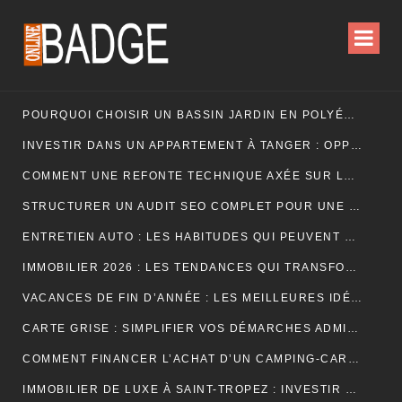
POURQUOI CHOISIR UN BASSIN JARDIN EN POLYÉTHYLÈNE FERME ?
INVESTIR DANS UN APPARTEMENT À TANGER : OPPORTUNITÉS ET POINTS ESSENTIELS À CONNAÎTRE
COMMENT UNE REFONTE TECHNIQUE AXÉE SUR LES SIGNAUX WEB ESSENTIELS A BOOSTÉ LES VENTES D’UNE BOUTIQUE EN LIGNE
STRUCTURER UN AUDIT SEO COMPLET POUR UNE PLATEFORME E-COMMERCE INTERNATIONALE
ENTRETIEN AUTO : LES HABITUDES QUI PEUVENT PROLONGER LA VIE DE VOTRE VÉHICULE
IMMOBILIER 2026 : LES TENDANCES QUI TRANSFORMENT LE MARCHÉ DE LA LOCATION
VACANCES DE FIN D’ANNÉE : LES MEILLEURES IDÉES POUR CÉLÉBRER LES FÊTES
CARTE GRISE : SIMPLIFIER VOS DÉMARCHES ADMINISTRATIVES
COMMENT FINANCER L’ACHAT D’UN CAMPING-CAR : CRÉDIT, LEASING OU PAIEMENT COMPTANT ?
IMMOBILIER DE LUXE À SAINT-TROPEZ : INVESTIR DANS UN ART DE VIVRE