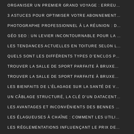
ORGANISER UN PREMIER GRAND VOYAGE : ERREURS À ÉVITER
3 ASTUCES POUR OPTIMISER VOTRE ABONNEMENT IPTV PREMIUM EN FRANCE
PHOTOGRAPHE PROFESSIONNEL À LA RÉUNION : DÉCOUVREZ L’EXPÉRIENCE UNIQUE D’UNE SÉANCE PHOTO EN STUDIO
GÉO SEO : UN LEVIER INCONTOURNABLE POUR LA VISIBILITÉ LOCALE
LES TENDANCES ACTUELLES EN TOITURE SELON LES COUVREURS EXPÉRIMENTÉS
QUELS SONT LES DIFFÉRENTS TYPES D’ENCLOS POUR ANIMAUX ?
TROUVER LA SALLE DE SPORT PARFAITE À BRUXELLES : BIEN PLUS QU’UNE QUESTION D’ADRESSE
TROUVER LA SALLE DE SPORT PARFAITE À BRUXELLES : BIEN PLUS QU’UNE QUESTION D’ADRESSE
LES BIENFAITS DE L’ÉLAGAGE SUR LA SANTÉ DE VOS ARBRES
UN CÂBLAGE STRUCTURÉ, LA CLÉ D’UN DATACENTER MAINTENABLE
LES AVANTAGES ET INCONVÉNIENTS DES BENNES DE LOCATION À PRIX RÉDUIT
LES ÉLAGUEUSES À CHAÎNE : COMMENT LES UTILISER EFFICACEMENT
LES RÉGLEMENTATIONS INFLUENÇANT LE PRIX DES DÉCHARGES DE BENNE