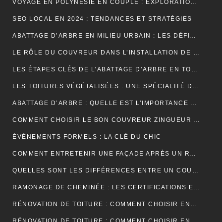
VOYAGE EN POLYNÉSIE EN COUPLE : EXPLORATION DE SES PLUS BELLES ÎLES
SEO LOCAL EN 2024 : TENDANCES ET STRATÉGIES
ABATTAGE D’ARBRE EN MILIEU URBAIN : LES DÉFIS SPÉCIFIQUES
LE RÔLE DU COUVREUR DANS L’INSTALLATION DE PANNEAUX SOLAIRES
LES ÉTAPES CLÉS DE L’ABATTAGE D’ARBRE EN TOUTE SÉCURITÉ
LES TOITURES VÉGÉTALISÉES : UNE SPÉCIALITÉ DU COUVREUR
ABATTAGE D’ARBRE : QUELLE EST L’IMPORTANCE DE L’ASSURANCE ?
COMMENT CHOISIR LE BON COUVREUR ZINGUEUR POUR VOTRE PROJET ?
ÉVÉNEMENTS FORMELS : LA CLÉ DU CHIC
COMMENT ENTRETENIR UNE FAÇADE APRÈS UN RAVALEMENT PROJETÉ ?
QUELLES SONT LES DIFFÉRENCES ENTRE UN COURS DE PIANO À DOMICILE ET CHEZ UN PROFESSEUR ?
RAMONAGE DE CHEMINÉE : LES CERTIFICATIONS ET LABELS À CONNAÎTRE
RÉNOVATION DE TOITURE : COMMENT CHOISIR ENTRE LES DIFFÉRENTS TYPES D’ISOLANTS ?
RÉNOVATION DE TOITURE : COMMENT CHOISIR ENTRE UNE TOITURE PLATE ET UNE TOITURE EN PENTE ?